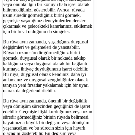
veya onunla ilgili bir konuyu hala içsel olarak
bitiremediğinizi gösterebilir. Ayrıca, rüyada
uzun süredir görmediğiniz birini görmek,
geçmişte yaşadığınız deneyimlerden dersler
çıkarmak ve gelecekteki kararlarınızı etkilemek
için bir fırsat olduğunu da simgeler.
Bu rüya aynı zamanda, yaşadığınız duygusal
değişimleri ve gelişmeleri de yansıtabilir.
Rüyada uzun süredir görmediğiniz birini
görmek, duygusal olarak bir noktada takılıp
kaldığınızı veya duygusal olarak bir bağlantı
kurmaya ihtiyaç duyduğunuzu işaret edebilir.
Bu rüya, duygusal olarak kendinizi daha iyi
anlamanız ve duygusal zenginliğinize olanak
tanıyan yeni fırsatlar yakalamak için bir uyarı
olarak da değerlendirilebilir.
Bu rüya aynı zamanda, önemli bir değişiklik
veya dönüşüm sürecinden geçtiğinizi de işaret
edebilir. Geçmişte ilişki kurduğunuz veya uzun
süredir görmediğiniz birinin rüyada belirmesi,
hayatınızda büyük bir değişim veya dönüşüm
yaşanacağını ve bu sürecin sizin için hayırlı
olacağını gösterebilir. Bu değişim veya