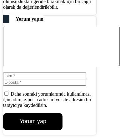
olumsuzlukları geride bırakmak için bir çağrı
olarak da değerlendirilebilir.
Yorum yapın
Yorum
İsim
E-
posta
İnternet
sitesi
Daha sonraki yorumlarımda kullanılması
için adım, e-posta adresim ve site adresim bu
tarayıcıya kaydedilsin.