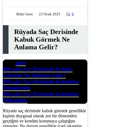
Bitki Guru
23 Ocak 2025
0
Rüyada Saç Derisinde
Kabuk Görmek Ne
Anlama Gelir?
gizle
İçerik
Rüyada Saç Derisinde Kabuk
Görmek Ne Anlama Gelir?
Rüyada Saç Derisinde Kabuklar
Temizlemek
Rüyada Saç Derisinde Kabuklar
Dökülmek
Rüyada saç derisinde kabuk görmek genellikle
kişinin duygusal olarak zor bir dönemden
geçtiğini ve kendini korumaya çalıştığını
simgeler. Bu durum genellikle içsel sıkıntılar,