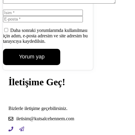
İsim
E-
posta
İnternet
sitesi
Daha sonraki yorumlarımda kullanılması
için adım, e-posta adresim ve site adresim bu
tarayıcıya kaydedilsin.
İletişime Geç!
Bizlerle iletişime geçebilirsiniz.
iletisim@kutsalcehennem.com