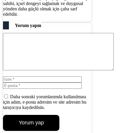
sahibi, içsel dengeyi sağlamak ve duygusal
yönden daha güçlü olmak için çaba sarf
edebilir.
Yorum yapın
Yorum
İsim
E-
posta
İnternet
sitesi
Daha sonraki yorumlarımda kullanılması
için adım, e-posta adresim ve site adresim bu
tarayıcıya kaydedilsin.