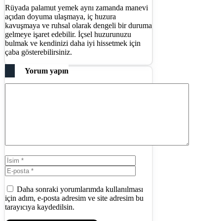
Rüyada palamut yemek aynı zamanda manevi
açıdan doyuma ulaşmaya, iç huzura
kavuşmaya ve ruhsal olarak dengeli bir duruma
gelmeye işaret edebilir. İçsel huzurunuzu
bulmak ve kendinizi daha iyi hissetmek için
çaba gösterebilirsiniz.
Yorum yapın
Yorum
İsim
E-
posta
İnternet
sitesi
Daha sonraki yorumlarımda kullanılması
için adım, e-posta adresim ve site adresim bu
tarayıcıya kaydedilsin.