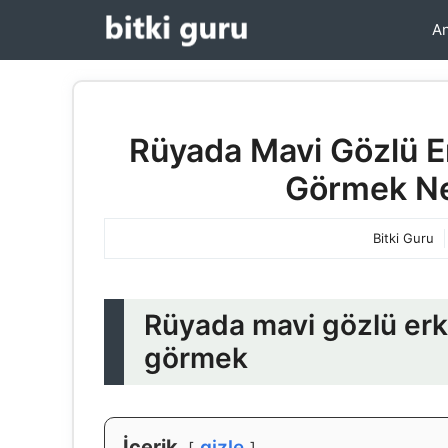
İçeriğe
An
atla
Rüyada Mavi Gözlü 
Görmek Ne
Bitki Guru
Rüyada mavi gözlü er
görmek
İçerik
gizle