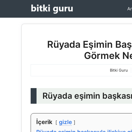
İçeriğe
An
atla
Rüyada Eşimin Başka
Görmek Ne
Bitki Guru
Rüyada eşimin başkasıy
İçerik
gizle