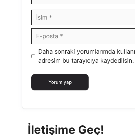
İsim
E-
posta
İnternet
Daha sonraki yorumlarımda kullanı
sitesi
adresim bu tarayıcıya kaydedilsin.
İletişime Geç!