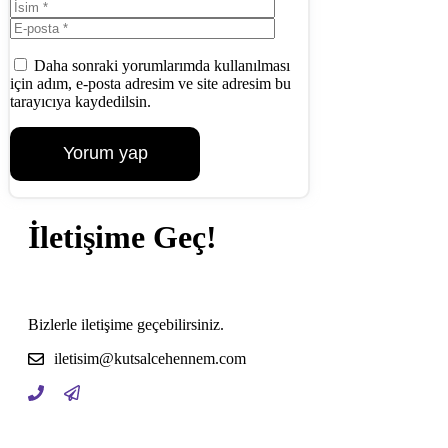
İsim
E-
posta
İnternet
sitesi
Daha sonraki yorumlarımda kullanılması
için adım, e-posta adresim ve site adresim bu
tarayıcıya kaydedilsin.
İletişime Geç!
Bizlerle iletişime geçebilirsiniz.
iletisim@kutsalcehennem.com