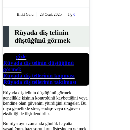
Bitki Guru
23 Ocak 2025
0
Rüyada diş telinin
düştüğünü görmek
gizle
İçerik
Rüyada diş telinin düştüğünü
görmek
Rüyada diş tellerinin kopması
Rüyada diş tellerinin takılması
Rüyada diş telinin düştüğünü görmek
genellikle kişinin kontrolünü kaybettiğini veya
kendine olan güvenini yitirdiğini simgeler. Bu
rüya genellikle stres, endişe veya özgüven
eksikliği ile ilişkilendirilir.
Bu rüya aynı zamanda günlük hayatta
yaşadığınız bazı sorunların üstesinden gelmek