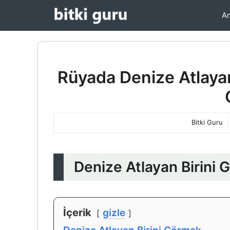
İçeriğe
An
atla
Rüyada Denize Atlaya
Bitki Guru
Denize Atlayan Birini
İçerik
gizle