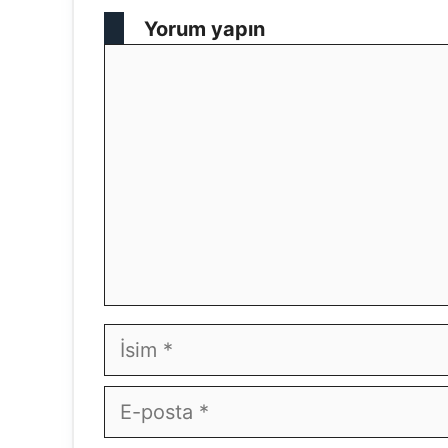
Yorum yapın
Yorum
İsim
E-
posta