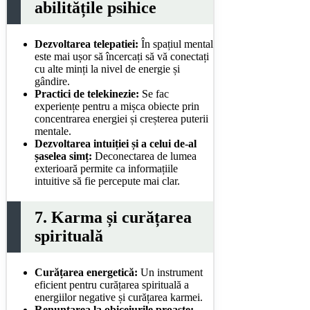
abilitățile psihice
Dezvoltarea telepatiei:
În spațiul mental
este mai ușor să încercați să vă conectați
cu alte minți la nivel de energie și
gândire.
Practici de telekinezie:
Se fac
experiențe pentru a mișca obiecte prin
concentrarea energiei și creșterea puterii
mentale.
Dezvoltarea intuiției și a celui de-al
șaselea simț:
Deconectarea de lumea
exterioară permite ca informațiile
intuitive să fie percepute mai clar.
7. Karma și curățarea
spirituală
Curățarea energetică:
Un instrument
eficient pentru curățarea spirituală a
energiilor negative și curățarea karmei.
Renunțarea la obiceiurile proaste: