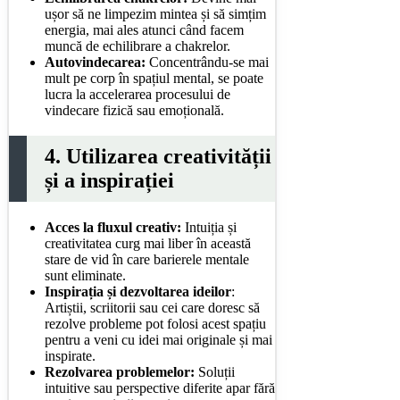
ușor să ne limpezim mintea și să simțim
energia, mai ales atunci când facem
muncă de echilibrare a chakrelor.
Autovindecarea:
Concentrându-se mai
mult pe corp în spațiul mental, se poate
lucra la accelerarea procesului de
vindecare fizică sau emoțională.
4. Utilizarea creativității
și a inspirației
Acces la fluxul creativ:
Intuiția și
creativitatea curg mai liber în această
stare de vid în care barierele mentale
sunt eliminate.
Inspirația și dezvoltarea ideilor
:
Artiștii, scriitorii sau cei care doresc să
rezolve probleme pot folosi acest spațiu
pentru a veni cu idei mai originale și mai
inspirate.
Rezolvarea problemelor:
Soluții
intuitive sau perspective diferite apar fără