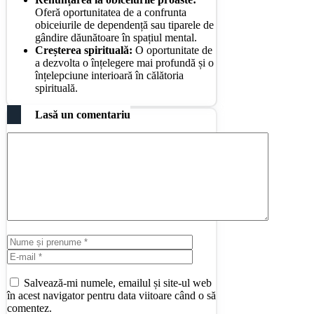
Oferă oportunitatea de a confrunta
obiceiurile de dependență sau tiparele de
gândire dăunătoare în spațiul mental.
Creșterea spirituală:
O oportunitate de
a dezvolta o înțelegere mai profundă și o
înțelepciune interioară în călătoria
spirituală.
Lasă un comentariu
Comentariu
Nume
E-
și
mail
Site
prenume
web
Salvează-mi numele, emailul și site-ul web
în acest navigator pentru data viitoare când o să
comentez.