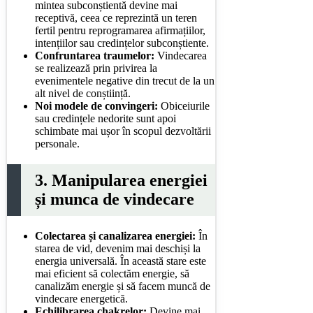
mintea subconștientă devine mai
receptivă, ceea ce reprezintă un teren
fertil pentru reprogramarea afirmațiilor,
intențiilor sau credințelor subconștiente.
Confruntarea traumelor:
Vindecarea
se realizează prin privirea la
evenimentele negative din trecut de la un
alt nivel de conștiință.
Noi modele de convingeri:
Obiceiurile
sau credințele nedorite sunt apoi
schimbate mai ușor în scopul dezvoltării
personale.
3. Manipularea energiei
și munca de vindecare
Colectarea și canalizarea energiei:
În
starea de vid, devenim mai deschiși la
energia universală. În această stare este
mai eficient să colectăm energie, să
canalizăm energie și să facem muncă de
vindecare energetică.
Echilibrarea chakrelor:
Devine mai