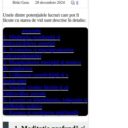
Bitki Guru
28 decembrie 2024
0
Unele dintre potențialele lucruri care pot fi
făcute cu starea de vid sunt descrise în detaliu:
ascunde
Conținut
1. Meditația profundă și
îmbunătățirea atenției
2. Accesarea și reprogramarea
subconștientului
3. Manipularea energiei și munca
de vindecare
4. Utilizarea creativității și a
inspirației
5. Studiul viselor lucide și al
călătoriilor astrale
6. Lucrul cu telechinezia, telepatia și
abilitățile psihice
7. Karma și curățarea spirituală