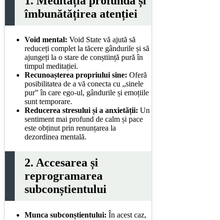
1.
Meditația profundă și
îmbunătățirea
atenției
Void mental:
Void State vă ajută să
reduceți complet la tăcere gândurile și să
ajungeți la o stare de conștiință pură în
timpul meditației.
Recunoașterea propriului sine:
Oferă
posibilitatea de a vă conecta cu „sinele
pur” în care ego-ul, gândurile și emoțiile
sunt temporare.
Reducerea stresului și a anxietății:
Un
sentiment mai profund de calm și pace
este obținut prin renunțarea la
dezordinea mentală.
2. Accesarea și
reprogramarea
subconștientului
Munca subconștientului:
În acest caz,