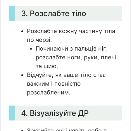
3. Розслабте тіло
Розслабте кожну частину тіла
по черзі.
Починаючи з пальців ніг,
розслабте ноги, руки, плечі
та шию.
Відчуйте, як ваше тіло стає
важким і повністю
розслабленим.
4. Візуалізуйте ДР
Закрийте очі і уявіть себе в