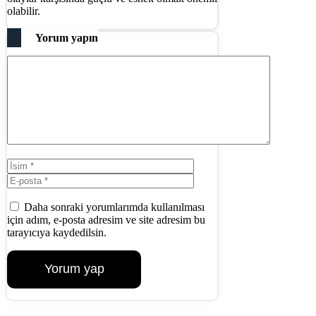
olabilir.
Yorum yapın
Yorum
İsim
E-
posta
İnternet
sitesi
Daha sonraki yorumlarımda kullanılması
için adım, e-posta adresim ve site adresim bu
tarayıcıya kaydedilsin.