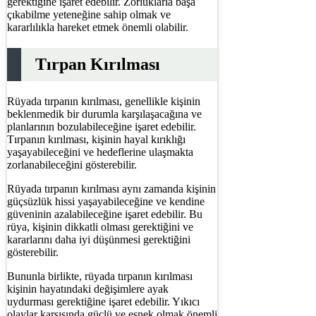
gerektiğine işaret edebilir. Zorluklarla başa
çıkabilme yeteneğine sahip olmak ve
kararlılıkla hareket etmek önemli olabilir.
Tırpan Kırılması
Rüyada tırpanın kırılması, genellikle kişinin
beklenmedik bir durumla karşılaşacağına ve
planlarının bozulabileceğine işaret edebilir.
Tırpanın kırılması, kişinin hayal kırıklığı
yaşayabileceğini ve hedeflerine ulaşmakta
zorlanabileceğini gösterebilir.
Rüyada tırpanın kırılması aynı zamanda kişinin
güçsüzlük hissi yaşayabileceğine ve kendine
güveninin azalabileceğine işaret edebilir. Bu
rüya, kişinin dikkatli olması gerektiğini ve
kararlarını daha iyi düşünmesi gerektiğini
gösterebilir.
Bununla birlikte, rüyada tırpanın kırılması
kişinin hayatındaki değişimlere ayak
uydurması gerektiğine işaret edebilir. Yıkıcı
olaylar karşısında güçlü ve esnek olmak önemli