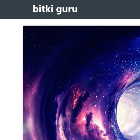
コ
ン
テ
ン
ツ
へ
移
動