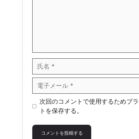
ト
氏
名
電
子
メ
ウ
次回のコメントで使用するためブラ
ー
ェ
トを保存する。
ル
ブ
サ
イ