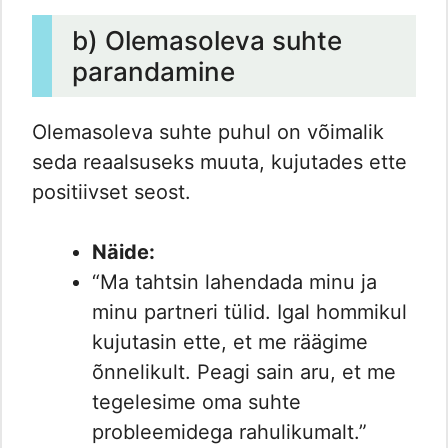
b) Olemasoleva suhte
parandamine
Olemasoleva suhte puhul on võimalik
seda reaalsuseks muuta, kujutades ette
positiivset seost.
Näide:
“Ma tahtsin lahendada minu ja
minu partneri tülid. Igal hommikul
kujutasin ette, et me räägime
õnnelikult. Peagi sain aru, et me
tegelesime oma suhte
probleemidega rahulikumalt.”