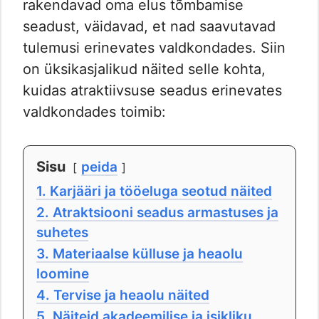
rakendavad oma elus tõmbamise
seadust, väidavad, et nad saavutavad
tulemusi erinevates valdkondades. Siin
on üksikasjalikud näited selle kohta,
kuidas atraktiivsuse seadus erinevates
valdkondades toimib:
Sisu
peida
1. Karjääri ja tööeluga seotud näited
2. Atraktsiooni seadus armastuses ja
suhetes
3. Materiaalse külluse ja heaolu
loomine
4. Tervise ja heaolu näited
5. Näiteid akadeemilise ja isikliku