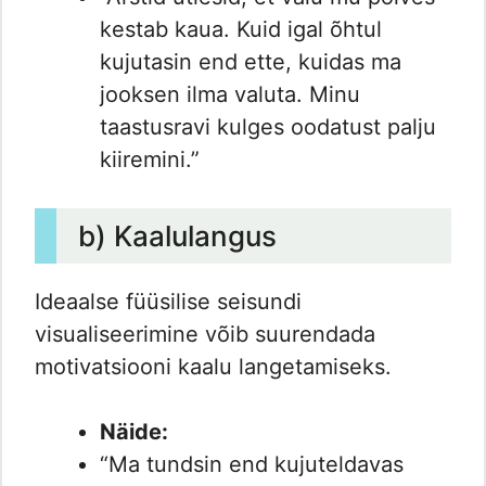
kestab kaua. Kuid igal õhtul
kujutasin end ette, kuidas ma
jooksen ilma valuta. Minu
taastusravi kulges oodatust palju
kiiremini.”
b) Kaalulangus
Ideaalse füüsilise seisundi
visualiseerimine võib suurendada
motivatsiooni kaalu langetamiseks.
Näide:
“Ma tundsin end kujuteldavas