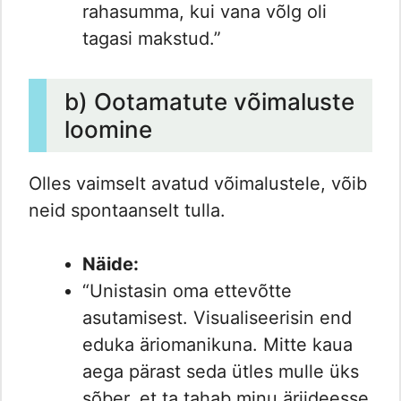
rahasumma, kui vana võlg oli
tagasi makstud.”
b) Ootamatute võimaluste
loomine
Olles vaimselt avatud võimalustele, võib
neid spontaanselt tulla.
Näide:
“Unistasin oma ettevõtte
asutamisest. Visualiseerisin end
eduka äriomanikuna. Mitte kaua
aega pärast seda ütles mulle üks
sõber, et ta tahab minu äriideesse