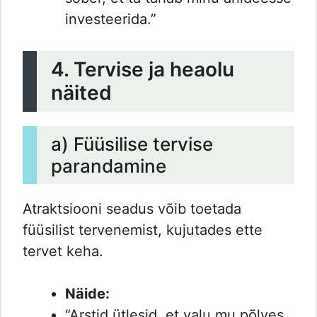
investeerida.”
4. Tervise ja heaolu
näited
a) Füüsilise tervise
parandamine
Atraktsiooni seadus võib toetada
füüsilist tervenemist, kujutades ette
tervet keha.
Näide:
“Arstid ütlesid, et valu mu põlves