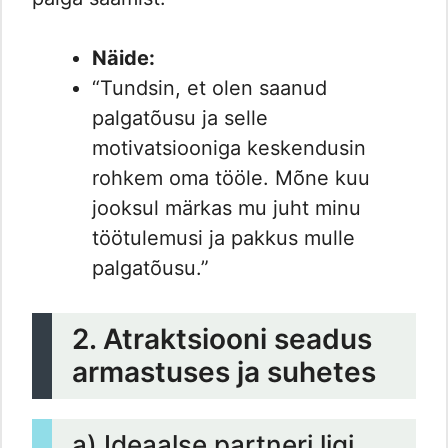
Näide:
“Tundsin, et olen saanud
palgatõusu ja selle
motivatsiooniga keskendusin
rohkem oma tööle. Mõne kuu
jooksul märkas mu juht minu
töötulemusi ja pakkus mulle
palgatõusu.”
2. Atraktsiooni seadus
armastuses ja suhetes
a) Ideaalse partneri ligi