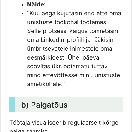
Näide:
“Kuu aega kujutasin end ette oma
unistuste töökohal töötamas.
Selle protsessi käigus toimetasin
oma LinkedIn-profiili ja rääkisin
ümbritsevatele inimestele oma
eesmärkidest. Ühel päeval
soovitas üks ootamatu tuttav
mind ettevõttesse minu unistuste
ametikohale.”
b) Palgatõus
Töötaja visualiseerib regulaarselt kõrge
palga saamist.