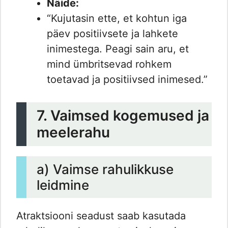
Näide:
“Kujutasin ette, et kohtun iga
päev positiivsete ja lahkete
inimestega. Peagi sain aru, et
mind ümbritsevad rohkem
toetavad ja positiivsed inimesed.”
7. Vaimsed kogemused ja
meelerahu
a) Vaimse rahulikkuse
leidmine
Atraktsiooni seadust saab kasutada